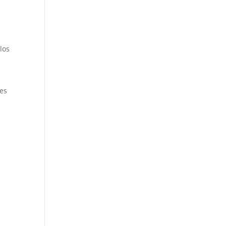
los
 es