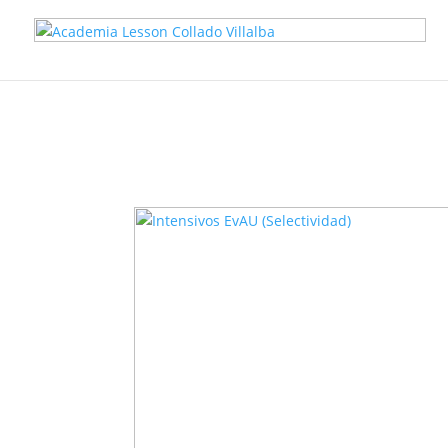
Deprecated
: Required parameter $function_name follows optiona
content/plugins/divi_popup_builder/divi_popup_builder.php
on l