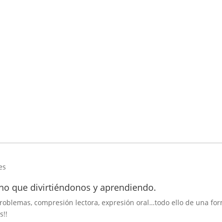
es
no que divirtiéndonos y aprendiendo.
roblemas, compresión lectora, expresión oral…todo ello de una fo
s!!