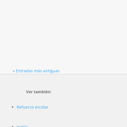
Queremos recordaros la importancia del
esfuerzo diario para tener éxito en el
aprendizaje, y este curso no podemos olvidar
que: "Termina el año escolar en mayo y los
exámenes de septiembre se adelantan a
junio". Los días 2, 3 y 4 de enero de 2018
impartiremos un curso...
« Entradas más antiguas
Ver también:
Refuerzo escolar
Inglés