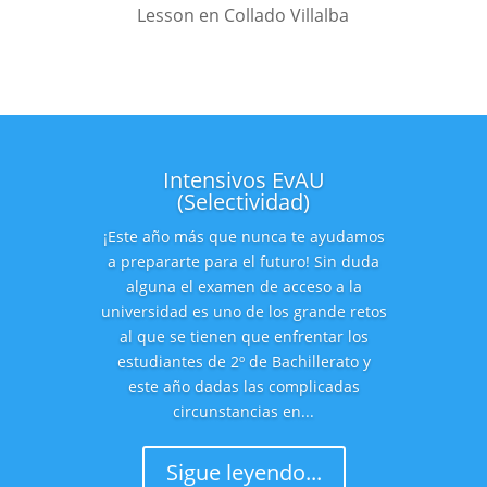
Lesson en Collado Villalba
Intensivos EvAU
(Selectividad)
¡Este año más que nunca te ayudamos
a prepararte para el futuro! Sin duda
alguna el examen de acceso a la
universidad es uno de los grande retos
al que se tienen que enfrentar los
estudiantes de 2º de Bachillerato y
este año dadas las complicadas
circunstancias en...
Sigue leyendo...