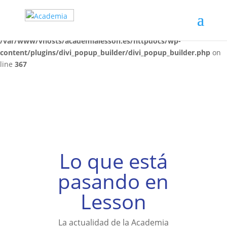
Deprecated
: Required parameter $function_name follows optional
parameter $content in
/var/www/vhosts/academialesson.es/httpdocs/wp-
content/plugins/divi_popup_builder/divi_popup_builder.php
on
line
367
Lo que está
pasando en
Lesson
La actualidad de la Academia